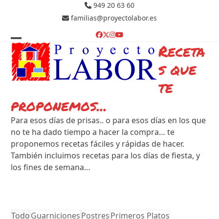
Skip
949 20 63 60
to
familias@proyectolabor.es
content
Facebook
Twitter
Instagram
YouTube
Receta
Open
Close
mobile
mobile
s que
menu
menu
te
proponemos...
Para esos días de prisas.. o para esos días en los que
no te ha dado tiempo a hacer la compra… te
proponemos recetas fáciles y rápidas de hacer.
También incluimos recetas para los días de fiesta, y
los fines de semana…
Todo
Guarniciones
Postres
Primeros Platos