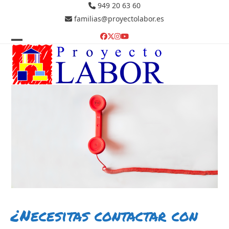
Skip
949 20 63 60
to
familias@proyectolabor.es
content
Facebook
Twitter
Instagram
YouTube
Open
Close
mobile
mobile
menu
menu
¿Necesitas contactar con